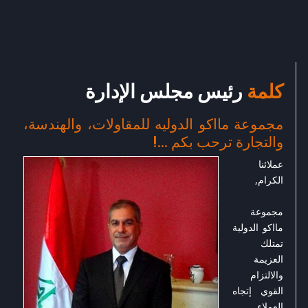
كلمة
رئيس مجلس الإدارة
مجموعة مااكو الدوليه للمقاولات، والهندسة،
والتجارة ترحب بكم ...!
عملائنا
الكرام,
مجموعة
مااكو الدولية
تمتلك
العزيمة
والالتزام
القوي إتجاه
العملاء